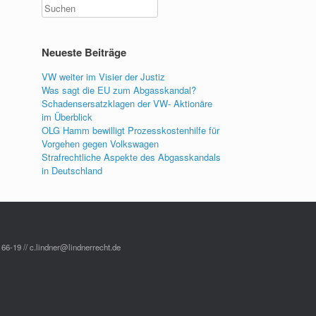
Neueste Beiträge
VW weiter im Visier der Justiz
Was sagt die EU zum Abgasskandal?
Schadensersatzklagen der VW- Aktionäre
im Überblick
OLG Hamm bewilligt Prozesskostenhilfe für
Vorgehen gegen Volkswagen
Strafrechtliche Aspekte des Abgasskandals
in Deutschland
 66-19 // c.lindner@lindnerrecht.de