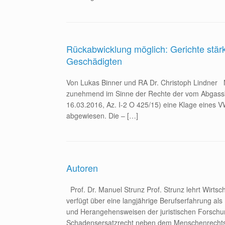
Rückabwicklung möglich: Gerichte stä
Geschädigten
Von Lukas Binner und RA Dr. Christoph Lindner N
zunehmend im Sinne der Rechte der vom Abgasska
16.03.2016, Az. I-2 O 425/15) eine Klage eines 
abgewiesen. Die – […]
Autoren
Prof. Dr. Manuel Strunz Prof. Strunz lehrt Wirtsch
verfügt über eine langjährige Berufserfahrung al
und Herangehensweisen der juristischen Forschun
Schadensersatzrecht neben dem Menschenrechtsschu