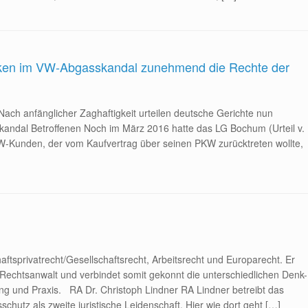
rken im VW-Abgasskandal zunehmend die Rechte der
ach anfänglicher Zaghaftigkeit urteilen deutsche Gerichte nun
ndal Betroffenen Noch im März 2016 hatte das LG Bochum (Urteil v.
VW-Kunden, der vom Kaufvertrag über seinen PKW zurücktreten wollte,
aftsprivatrecht/Gesellschaftsrecht, Arbeitsrecht und Europarecht. Er
s Rechtsanwalt und verbindet somit gekonnt die unterschiedlichen Denk-
g und Praxis. RA Dr. Christoph Lindner RA Lindner betreibt das
tz als zweite juristische Leidenschaft. Hier wie dort geht […]